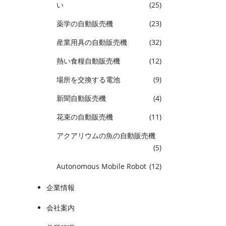
い
(25)
薬学の自動販売機
(23)
産業用具の自動販売機
(32)
熱い食糧自動販売機
(12)
場所を交換する電池
(9)
新聞自動販売機
(4)
花束の自動販売機
(11)
世界
アクアリウムの魚の自動販売機
シェ
(5)
世界
Autonomous Mobile Robot
(12)
ス 
で
企業情報
ト
会社案内
RV