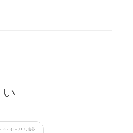
久性を高めるため
フトウェア
リアルタイムでの操作追
イフスタイルブティック
logyは持続可能性,スマートな小売技術,広告
想的な選択肢となっています.
問は チームにご連絡ください
さい
い