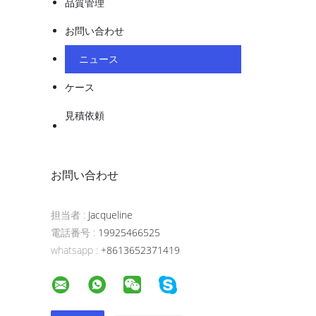
タ
品質管理
と収
お問い合わせ
イ
登
ニュース
し,
ケース
ポ
見積依頼
シン
利
ャン
お問い合わせ
イ
印
収
担当者 :
Jacqueline
電話番号 :
19925466525
デ
whatsapp :
+8613652371419
A 
利用
小