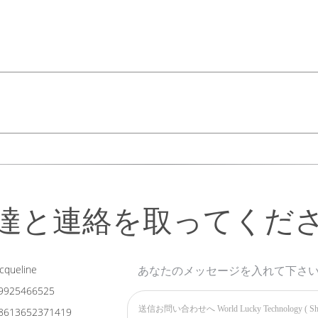
54 防水性
半屋外や高交通量の屋内での耐
全に統合された
リモートモニタリングソ
想的な
母乳・赤ちゃん用品店
スーパーやラ
M-3107で,World Lucky Techno
値を組み合わせ,現代的な小売スペースに理
品デモンストレーションや配送に関する質
達と連絡を取ってくだ
cqueline
あなたのメッセージを入れて下さ
9925466525
8613652371419