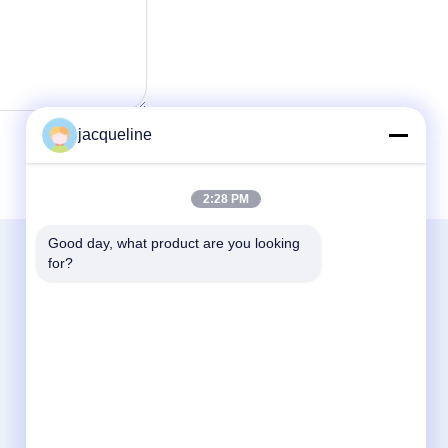
jacqueline
2:28 PM
Good day, what product are you looking 
お問い合わせ
for?
World Lucky Technology ( ShenZhen)
Co.,LTD
第3床、No.3建物、168工業団地、洪Huの
通り、歌の一団、Bao'an、シンセンの
No.168
86--13652371419
jacqueline@reverse-vendingmachine.com