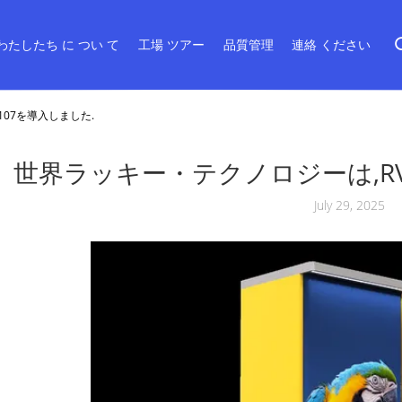
わたしたち に つい て
工場 ツアー
品質管理
連絡 ください
107を導入しました.
世界ラッキー・テクノロジーは,RV
July 29, 2025