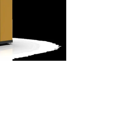
を導入しました.
式会社
RVM-3107 スマート リバー
で強力なリサイクルソリューション
金以外の市場
このモデルはスマー
合わせています
置を搭載しています
内蔵コンパク