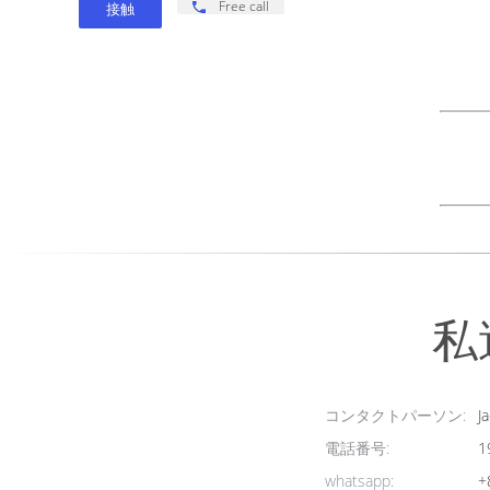
IP
Free call
完
跡
理
RV
価
製
私
コンタクトパーソン:
Ja
電話番号:
1
whatsapp:
+