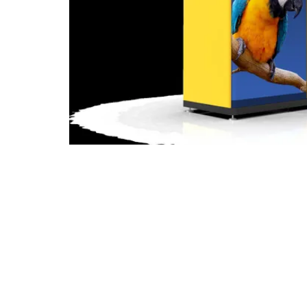
ラッキー・テクノロジーは,RVM-3107
ンゼン,中国 2025年7月29日
ラッキーテクノロジー (シェンゼン) 株
自動販売機
特別に設計されたコンパクト
す
マザーズストアと小売環境
設計された
預
な機能と スリムなブランドの機会を組み
M-3107は
プラスチックボトルと金属缶
装