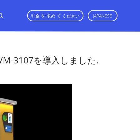
引金 を 求め て ください
JAPANESE
M-3107を導入しました.