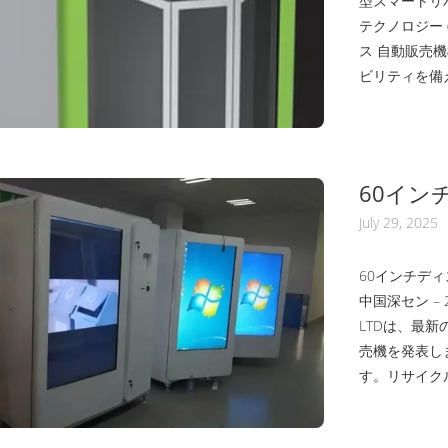
型スマートリバ
テクノロジー 
ス 自動販売
ビリティを備
造された商品主
ナの種類を収集
アルミ缶 テ
公共の...
60イン
たスマ
July 29, 2025
60インチデ
中国深セン – 202
LTDは、最新
売機を発表し
す。リサイク
に設計されたR
合させています