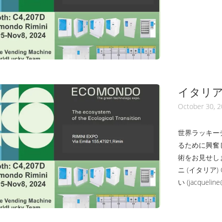
イタリアの
ください
October 30, 
世界ラッキー
るために興奮し
術をお見せします
ニ (イタリア)
い (jacquelin
に電話してくだ