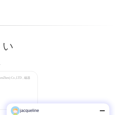
人を引きつけ、ブランドを宣伝し、および利益の機会を...
さい
い
jacqueline