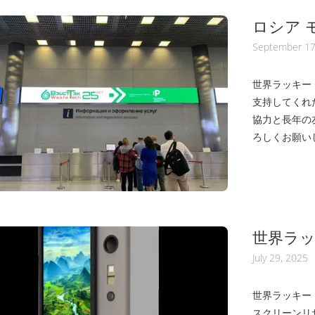
ロシア 
の大瞬間
September 17
世界ラッキー
支持してくれ
協力と長年の
ろしくお願いしま
世界ラッ
缶詰用の
July 29, 2025
イクルマ
世界ラッキー・
スクリーンリサ