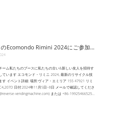
Ecomondo Rimini 2024にご参加
!
2024
チーム私たちのブースに私たちの古い&新しい友人を招待す
ています エコモンド・リミニ 2024, 最新のリサイクル技
 イベント詳細: 場所:ヴィア・エミリア 155 47921 リミ
 C4,207D 日付:2024年11月5日~8日 メールで確認してくださ
e@reverse-vendingmachine.com) または +86-19925466525
さい. 早く会えることを楽しみにしています. ...