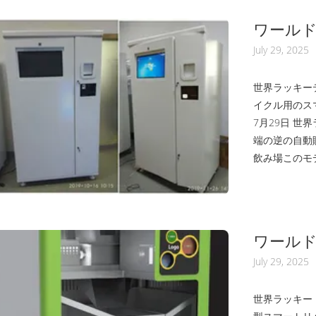
ワール
ョップ
July 29, 2025
バース自
世界ラッキーテ
イクル用のスマ
7月29日 世界
端の逆の自動
飲み場このモ
します.紙カッ
箱. 装置を装
4003は,
ソフトウェア機
ワールド
を発表
July 29, 2025
トリバ
世界ラッキー・