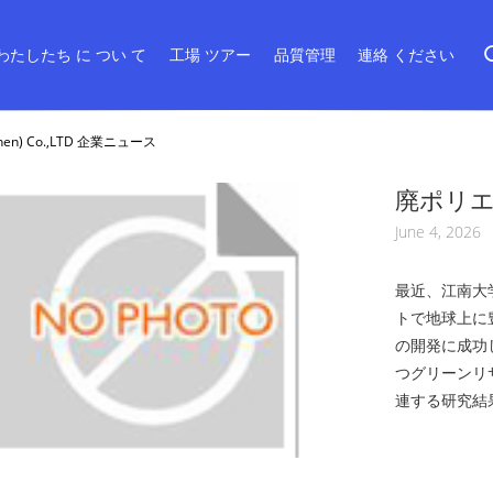
わたしたち に つい て
工場 ツアー
品質管理
連絡 ください
nZhen) Co.,LTD 企業ニュース
廃ポリ
関する新し
June 4, 2026
り引用
最近、江南大学
トで地球上に
の開発に成功
つグリーンリ
連する研究結果は
プラスチック
では、高いエ
直面していま