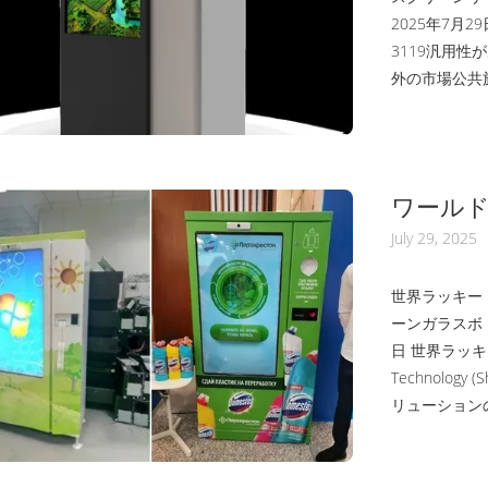
2025年7月2
3119汎用性
外の市場公共施
ニック,銀行
スチックボトル
個のプラスチッ
ワール
マーケッ
July 29, 2025
ラスボ
世界ラッキー・
ーンガラスボト
日 世界ラッキー
Technolog
リューション
ベンディング
や小売環境に
フェースで設計