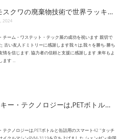
モスクワの廃棄物技術で世界ラッキー
, 2024
・チーム・ワステット・テック展の成功を祝います 親切で
た 古い友人ドミトリーに感謝します我々は,我々を勝ち-勝ち
友情を信じます. 協力者の信頼と支援に感謝します 来年もよ
す ...
キー・テクノロジーは,PETボトルと
スマート42 ′′タッチスクリーンリサ
シンRVM-3119を立ち上げました
テクノロジーは,PETボトルと缶詰用のスマート42 ′′タッチ
イクルマシンRVM-3119を立ち上げました シェンゼン,中国