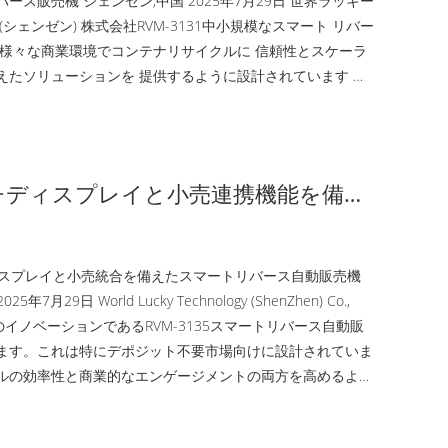
ース販売機 シェンゼン,中国 2025年7月29日 世界ラッキー
(シェンゼン) 株式会社RVM-3131中小規模なスマート リバー
機様々な商業環境でコンテナリサイクルに 信頼性とスケーラ
えたソリューションを 提供するように設計されています 製
導のビジネスモデルRVM-3131は,以下を含む,幅広いコンテ
することができます. HDPEプラスチックボトル PETボトル
トラパック 紙廃棄物 繊維と柔らかい材料 この機材は小売業と
チディスプレイと小売連携機能を備え
ートリバース自動販売機
ィスプレイと小売統合を備えたスマートリバース自動販売機
5年7月29日 World Lucky Technology (ShenZhen) Co.,
のイノベーションであるRVM-3135スマートリバース自動販
ます。これは特にデポジット不要市場向けに設計されていま
ルの効率性と商業的なエンゲージメントの両方を高めるよう
VM-3135は、環境への責任とスマートな小売の可能性を融
。 RVM-3135の中核は、60インチの高解像度ディスプレイ