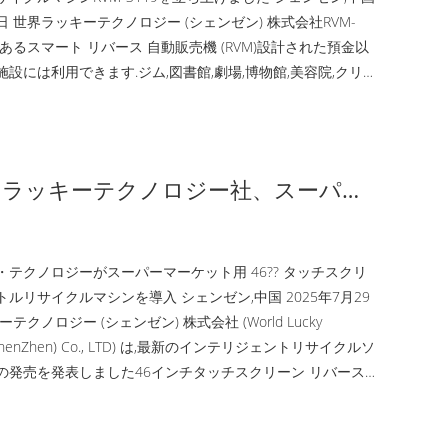
9日 世界ラッキーテクノロジー (シェンゼン) 株式会社RVM-
があるスマート リバース 自動販売機 (RVM)設計された預金以
設には利用できます.ジム,図書館,劇場,博物館,美容院,クリ
,自動車サービスセンター. 受け入れられるように作られたプラ
とアルミ缶RVM-3119 は,内蔵コンパクター保存可能: 800
クボトル 500個のアルミ缶すべてのコンテナは自...
ドラッキーテクノロジー社、スーパー
ト向け46インチタッチスクリーンガ
トルリサイクル機を発表
テクノロジーがスーパーマーケット用 46?? タッチスクリ
ルリサイクルマシンを導入 シェンゼン,中国 2025年7月29
テクノロジー (シェンゼン) 株式会社 (World Lucky
y (ShenZhen) Co., LTD) は,最新のインテリジェントリサイクルソ
の発売を発表しました46インチタッチスクリーン リバース
マシン (RVM)特別に最適化されていますスーパーマーケット
おけるガラスボトルリサイクル. 洗練され,現代的なインター
された機械は,46インチ高画質タッチスクリー...