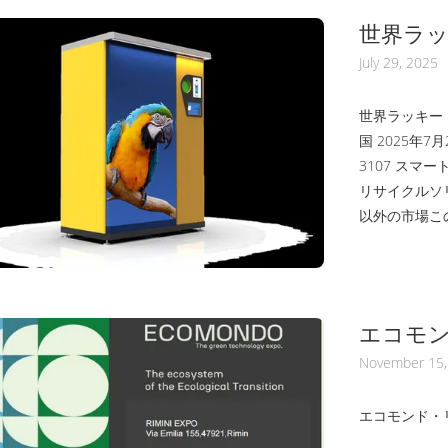
酸化亜鉛触媒を
世界ラッ
導入しま
July 29, 2025
世界ラッキー・
国 2025年7
3107 スマ
リサイクルソ
以外の市場こ
み合わせていま
ています内蔵
れ分離される
インとタッチス
エコモン
品
November 15,
エコモンド・リ