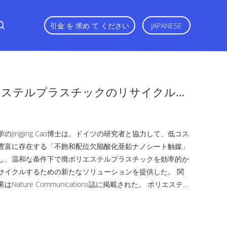
引金 を 求め て ください
JAPANESE
エステルプラスチックのリサイクルに
い研究 www.chemnews.com.cn よ
のJingjing Cao博士は、ドイツの研究者と協力して、低コス
豊富に存在する「不飽和配位欠陥酸化亜鉛ナノシート触媒」
し、温和な条件下で廃ポリエステルプラスチックを効率的か
サイクルするための新たなソリューションを提供した。 関
Nature Communications誌に掲載された。 ポリエステル
の年間生産量は膨大ですが、従来のケミカルリサイクル方法
ネルギー消費、機器の腐食、廃水処理の難しさなどの問題に
す。この研究では、チームは表面に特殊な欠陥構造を備えた