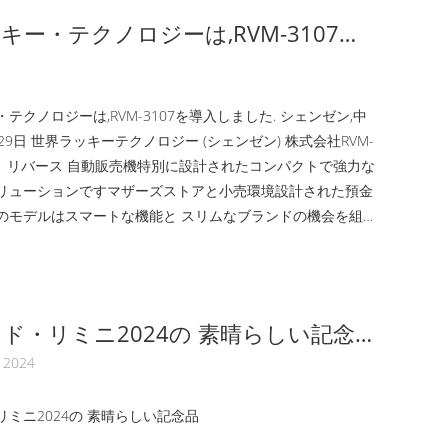
設計しました。彼らは、...
キー・テクノロジーは,RVM-3107を
した.
テクノロジーは,RVM-3107を導入しました. シェンゼン,中
月29日 世界ラッキーテクノロジー (シェンゼン) 株式会社RVM-
ート リバース 自動販売機特別に設計されたコンパクトで強力な
リューションですマザーズストアと小売環境設計された預金
のモデルはスマートな機能と スリムなブランドの機会を組
す RVM-3107はプラスチックボトルと金属缶装置を搭載し
コンパクターモジュールすべてのコンテナは自動的に分類さ
廃棄物の管理と収集を容易にする. インタラクティブなデザ
クリーンエ...
ド・リミニ2024の 素晴らしい記念
 2024
ミニ2024の 素晴らしい記念品