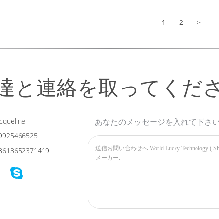
であり、通行
1
2
>
達と連絡を取ってくだ
cqueline
あなたのメッセージを入れて下さ
9925466525
8613652371419