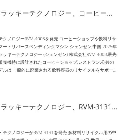
ドラッキーテクノロジー、コーヒーシ
と飲料リサイクルのためのスマートリ
動販売機RVM-4003を発表
クノロジーRVM-4003を発売 コーヒーショップや飲料リサ
ートリバースベンディングマシン シェンゼン,中国 2025年
ラッキーテクノロジー (シェンゼン) 株式会社RVM-4003,最先
販売機特に設計されたコーヒーショップ,レストラン,公共の
デルは,一般的に廃棄される飲料容器のリサイクルをサポート
プ,プラスチックカップ,プラスチックボトル,金属缶,たばこ
着し46インチインタラクティブなタッチスクリーンRVM-
現代的で魅力的なユーザー体験を提供します.インタラクティブな
械は...
ラッキーテクノロジー、RVM-3131
：多素材リサイクル対応の中型スマー
ースベンディングマシン
テクノロジーがRVM-3131を発売 多材料リサイクル用の中