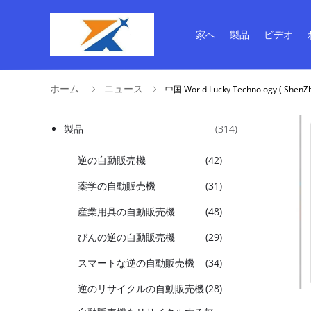
家へ
製品
ビデオ
ホーム
ニュース
中国 World Lucky Technology ( She
製品
(314)
逆の自動販売機
(42)
薬学の自動販売機
(31)
産業用具の自動販売機
(48)
びんの逆の自動販売機
(29)
スマートな逆の自動販売機
(34)
逆のリサイクルの自動販売機
(28)