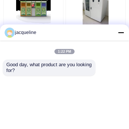
機械をリサイクルする
RVM GreenGuard リバ
jacqueline
AC 110Vびんの逆の自
ース リサイクル ソリュ
動販売機コンボのスマ
ーション 公開展示のた
ートなRVM
めのガラスを粉砕する
1:22 PM
ベストプライス
ベストプライス
Good day, what product are you looking 
for?
お問い合わせ
お問い合わせ
多くを見て下さい
ホーム
企業情報
お問い合わせ
Desktop Site
サイトマップ
プライバシー規約