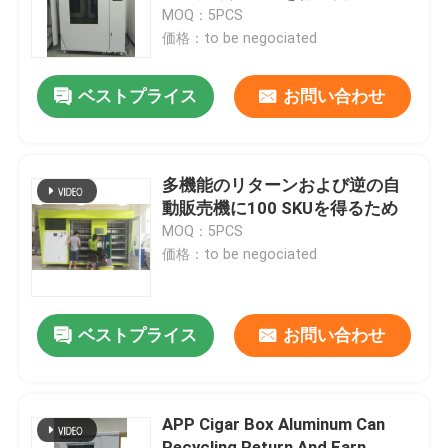
MOQ：5PCS
価格：to be negociated
わたしたち に つい て
ベストプライス
お問い合わせ
工場 ツアー
品質管理
多機能のリターンおよび逆の自
動販売機に100 SKUを得るため
MOQ：5PCS
連絡 ください
価格：to be negociated
ニュース
ベストプライス
お問い合わせ
事件
APP Cigar Box Aluminum Can
引金 を 求め て ください
Recycling Return And Earn