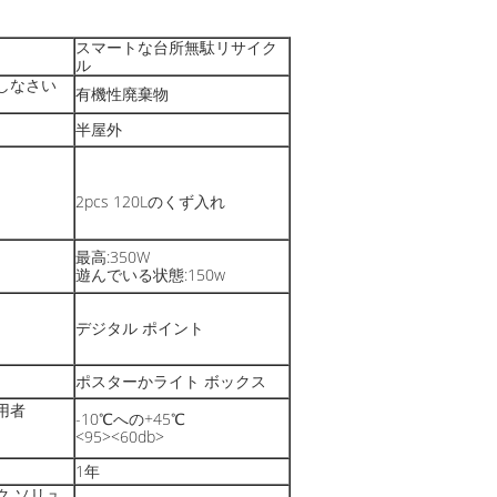
スマートな台所無駄リサイク
ル
しなさい
有機性廃棄物
半屋外
2pcs 120Lのくず入れ
最高:350W
遊んでいる状態:150w
デジタル ポイント
ポスターかライト ボックス
用者
-10℃への+45℃
<95><60db>
1年
ク ソリュ