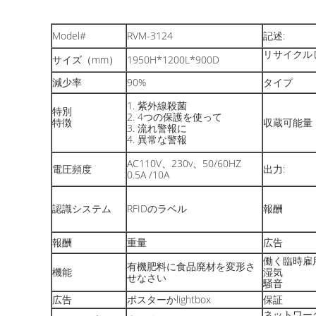
Model#
RVM-3124
記述:
リサイクル
サイズ（mm）
1950H*1200L*900D
減少率
90%
タイプ
1. 紫外線殺菌
特別
2. 4つの保護を使って
特徴
収蔵可能量
3. 流れ警報に
4. 異常な警報
AC110V、230v、50/60HZ
電圧頻度
出力:
0.5A /10A
認識システム
RFIDのラベル
報酬
報酬
重量
広告
働く臨時雇
有機肥料に食品廃材を変形さ
機能
湿気
せなさい
騒音
広告
ポスターかlightbox
保証
ネットワー