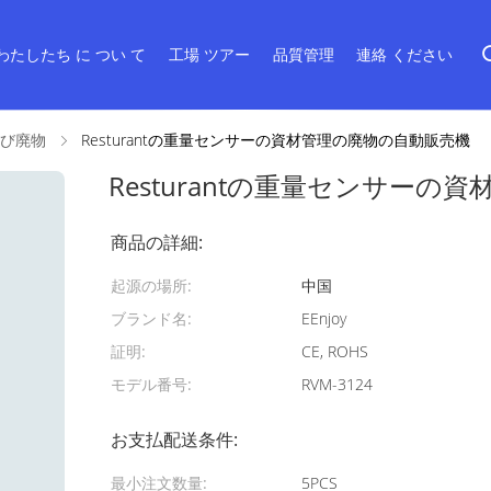
わたしたち に つい て
工場 ツアー
品質管理
連絡 ください
び廃物
Resturantの重量センサーの資材管理の廃物の自動販売機
Resturantの重量センサー
商品の詳細:
起源の場所:
中国
ブランド名:
EEnjoy
証明:
CE, ROHS
モデル番号:
RVM-3124
お支払配送条件:
最小注文数量:
5PCS