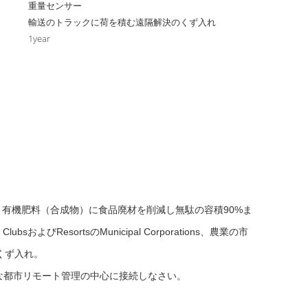
重量センサー
輸送のトラックに荷を積む遠隔解決のくず入れ
1year
、
有機肥料（合成物）に食品廃材を削減し無駄の容積90%ま
s、ClubsおよびResortsのMunicipal Corporations、農業の市
くず入れ。
。
トな都市リモート管理の中心に接続しなさい