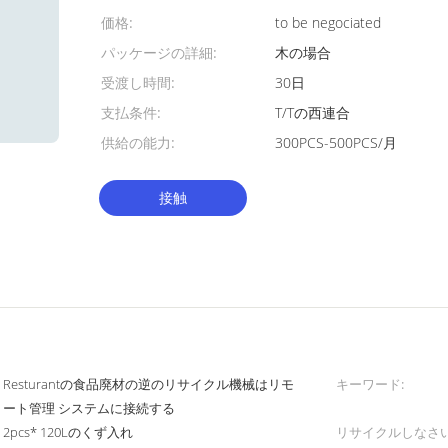
価格:
to be negociated
パッケージの詳細:
木の場合
受渡し時間:
30日
支払条件:
T/Tの西連合
供給の能力:
300PCS-500PCS/月
接触
Resturantの食品廃材の逆のリサイクル機械はリモ
キーワード:
ート管理 システムに接続する
2pcs* 120Lのくず入れ
リサイクルしなさい