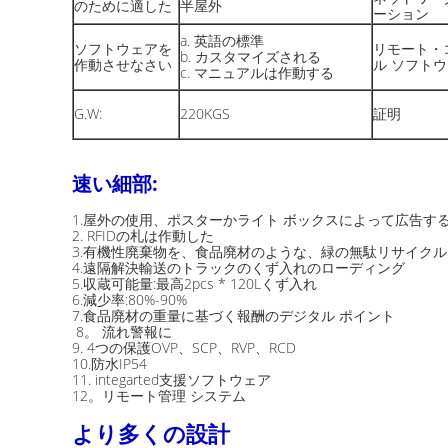
のために適した
半屋外
ーション
a. 英語の標準
ソフトウェアを
リモート・
b. カスタマイズされる
作動させなさい
ル ソフト
c. マニュアルは作動する
G.W:
220KGS
証明
速い細部:
1.屋外の使用、ポスターかライト ボックスによって広告す
2. RFIDの札は作動した
3.有機性廃棄物を、食品廃材のような、緑の無駄リサイク
4.遠隔解決輸送のトラックのくず入れのローディング
5.収蔵可能量:最高2pcs * 120Lくず入れ
6.減少率:80%-90%
7.食品廃材の重量に基づく報酬のデジタル ポイント
8。 流れ警報に
9. 4つの保護OVP、SCP、RVP、RCD
10.防水IP54
11. integarted支援ソフトウェア
12。リモート管理 システム
より多くの設計