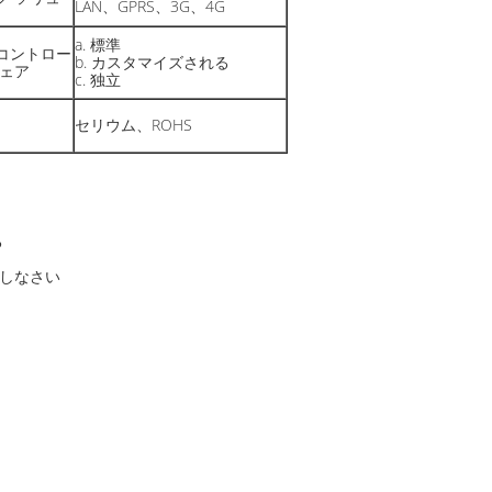
LAN、GPRS、3G、4G
a. 標準
コントロー
b. カスタマイズされる
ウェア
c. 独立
セリウム、ROHS
る
ルしなさい