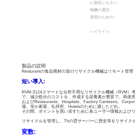
に接続しなさい:
報酬の選択:
適用のための:
ハイライト:
製品の説明
Resturantの食品廃材の逆のリサイクル機械はリモート管
短い導入:
RVM-3124スマートな台所不用なリサイクル機械（RVM
で、減少処分のコストを、作成する栄養素が豊富で、再使
およびRestaurants、Hospitals、Factory Canteens、Corp
場、等か家屋、礼拝所、Hotelsのために適したどれ。
その間、ポイントを買い戻すために各ユーザー情報およびリ
リサイクルを管理し、Thの雲サーバーに歴史等をリサイクル
変数: