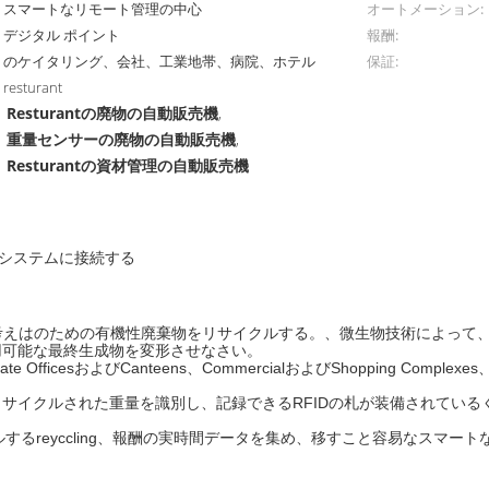
スマートなリモート管理の中心
オートメーション:
デジタル ポイント
報酬:
のケイタリング、会社、工業地帯、病院、ホテル
保証:
resturant
Resturantの廃物の自動販売機
,
重量センサーの廃物の自動販売機
,
Resturantの資材管理の自動販売機
理 システムに接続する
）考えはのための有機性廃棄物をリサイクルする。、
微生物技術
によって
用可能な最終生成物を変形させなさい。
orate OfficesおよびCanteens、CommercialおよびShopping Complexe
サイクルされた重量を識別し、記録できるRFIDの札が装備されている
するreyccling、報酬の実時間データを集め、移すこと容易なスマー