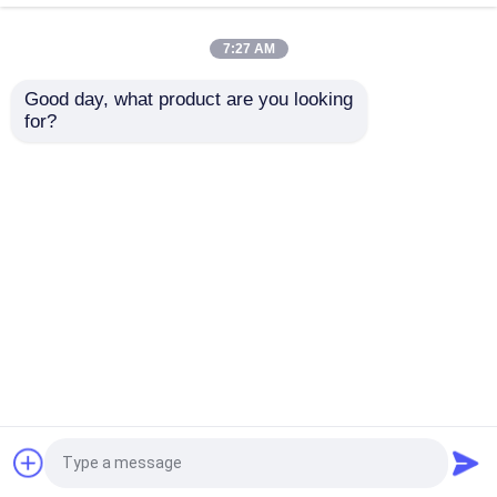
7:27 AM
スマートな逆の自動販売機
Good day, what product are you looking 
for?
リサイクルが簡単にな
3in1コンパクターが付
逆のリサイクルの自動販売機
った スマートリバース
いている缶/アルミ缶
販売機 ショップ機能と
ペットびんの逆の自動
グリーンガードリサイ
販売機
自動販売機をリサイクルする無駄および廃物
クル管理
お問い合わせを送信
お問い合わせを送信
逆の自動販売機を戻し、得なさい
ホーム
企業情報
お問い合わせ
Desktop Site
薬学の自動販売機
サイトマップ
プライバシー規約
産業用具の自動販売機
品質
逆の自動販売機
中国工場.Copyright © 2026
World Lucky Technology ( ShenZhen) Co.,LTD. All
熱い食糧自動販売機
Rights Reserved.