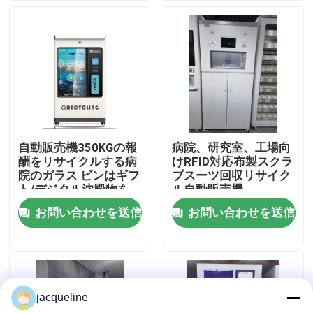
わたしたち に つい て
工場 ツアー
品質管理
自動販売機350KGの報
病院、研究室、工場向
酬をリサイクルする病
けRFID対応布製スクラ
連絡 ください
院のガラス ビンはギフ
ブスーツ回収リサイク
ト/デジタル沈殿物を
ル自動販売機
買い戻す
お問い合わせを送信
お問い合わせを送信
引金 を 求め て ください
逆の自動販売機
jacqueline
びんの逆の自動販売機