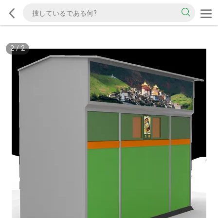
2
/
2